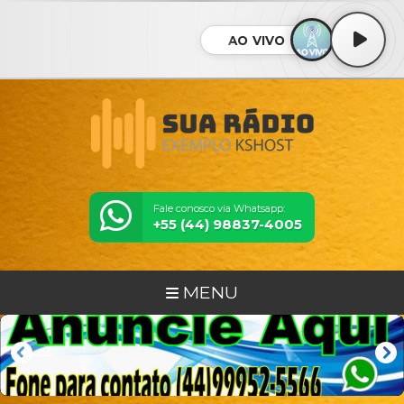
AO VIVO
Fale conosco via Whatsapp:
+55 (44) 98837-4005
MENU